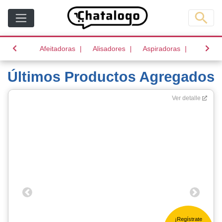
(current)
(current)
(current)
Afeitadoras
Alisadores
Aspiradoras
Batido
Últimos Productos Agregados
Ver detalle
Previous
Next
¡Regístrate