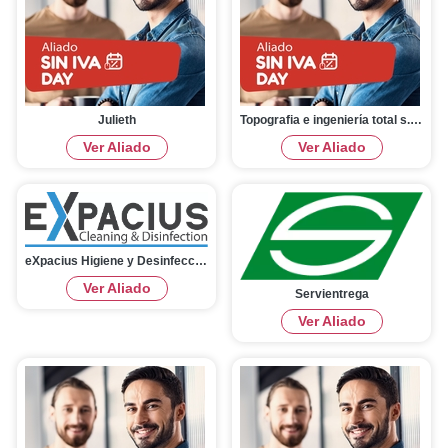
Julieth
Topografia e ingeniería total s.a.s
Ver Aliado
Ver Aliado
eXpacius Higiene y Desinfección
Ver Aliado
Servientrega
Ver Aliado