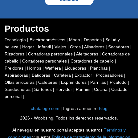
Productos
Tecnología
|
Electrodomésticos
|
Moda
|
Deportes
|
Salud y
belleza
|
Hogar
|
Infantil
|
Viajes
|
Otros
|
Alisadores
|
Secadores
|
Rizadores
|
Cortadoras personales
|
Afeitadoras
|
Cortadoras de
cabello
|
Cortadores personales
|
Cortadores de cabello
|
Freidoras
|
Hornos
|
Wafflera
|
Licuadoras
|
Planchas
|
Aspiradoras
|
Batidoras
|
Cafetera
|
Extractor
|
Procesadores
|
Ollas arroceras
|
Cafeteras
|
Exprimidores
|
Parrillas
|
Picatodo
|
Sanducheras
|
Sartenes
|
Hervidor
|
Pannini
|
Cocina
|
Cuidado
personal
|
chatalogo.com
|
Ingresa a nuestro
Blog
2026 - Woobsing. Todos los derechos reservados.
Al navegar en nuestro portal aceptas nuestros
Términos y
condiciones
y nuestra
Política de tratamiento de la información