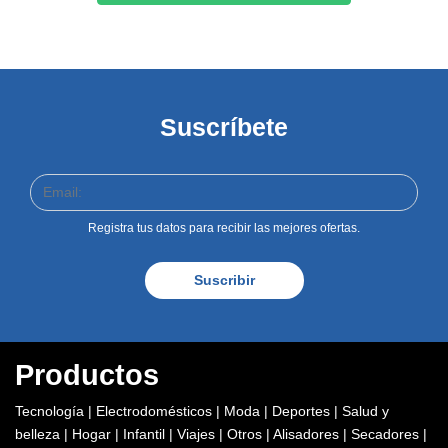
Suscríbete
Registra tus datos para recibir las mejores ofertas.
Suscribir
Productos
Tecnología
|
Electrodomésticos
|
Moda
|
Deportes
|
Salud y
belleza
|
Hogar
|
Infantil
|
Viajes
|
Otros
|
Alisadores
|
Secadores
|