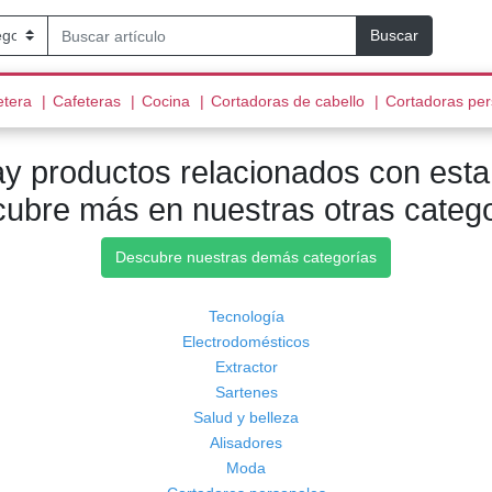
Buscar
nt)
(current)
(current)
(current)
(current)
etera
Cafeteras
Cocina
Cortadoras de cabello
Cortadoras pe
y productos relacionados con esta
ubre más en nuestras otras categ
Descubre nuestras demás categorías
Tecnología
Electrodomésticos
Extractor
Sartenes
Salud y belleza
Alisadores
Moda