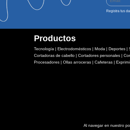
Registra tus da
Productos
Tecnología
|
Electrodomésticos
|
Moda
|
Deportes
|
Cortadoras de cabello
|
Cortadores personales
|
Cor
Procesadores
|
Ollas arroceras
|
Cafeteras
|
Exprim
Al navegar en nuestro po