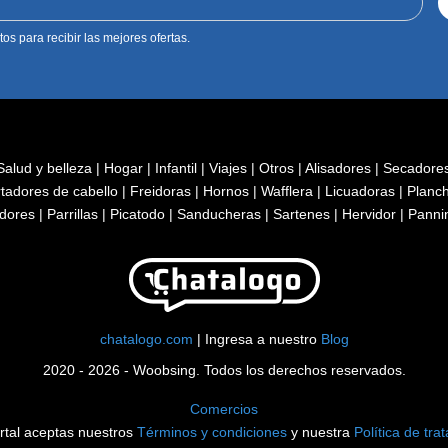
tos para recibir las mejores ofertas.
Salud y belleza
|
Hogar
|
Infantil
|
Viajes
|
Otros
|
Alisadores
|
Secadore
tadores de cabello
|
Freidoras
|
Hornos
|
Wafflera
|
Licuadoras
|
Planc
idores
|
Parrillas
|
Picatodo
|
Sanducheras
|
Sartenes
|
Hervidor
|
Panni
chatalogo.com
|
Ingresa a nuestro
Blog
2020 - 2026 - Woobsing. Todos los derechos reservados.
Comercios
rtal aceptas nuestros
Términos y condiciones
y nuestra
Política de tra