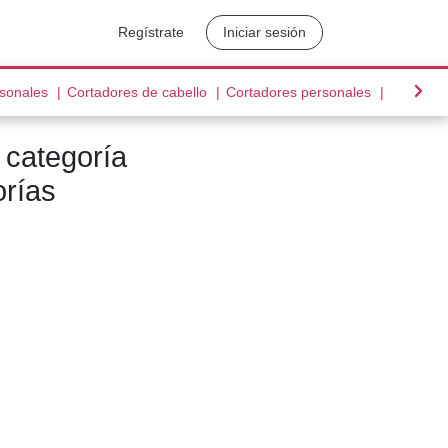
Regístrate
Iniciar sesión
(current)
(current)
(current)
rsonales
Cortadores de cabello
Cortadores personales
Cuidado 
 categoría
orías