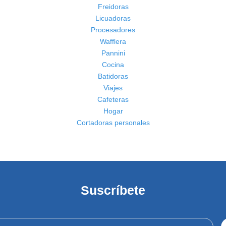
Freidoras
Licuadoras
Procesadores
Wafflera
Pannini
Cocina
Batidoras
Viajes
Cafeteras
Hogar
Cortadoras personales
Suscríbete