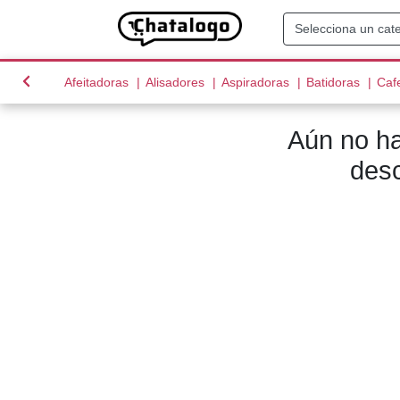
(current)
(current)
(current)
(curre
Afeitadoras
Alisadores
Aspiradoras
Batidoras
Caf
Aún no ha
desc