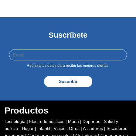
Suscríbete
Registra tus datos para recibir las mejores ofertas.
Suscribir
Productos
Tecnología
|
Electrodomésticos
|
Moda
|
Deportes
|
Salud y
belleza
|
Hogar
|
Infantil
|
Viajes
|
Otros
|
Alisadores
|
Secadores
|
Rizadores
|
Cortadoras personales
|
Afeitadoras
|
Cortadoras de