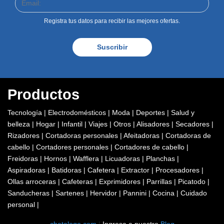
Productos
Tecnología
|
Electrodomésticos
|
Moda
|
Deportes
|
Salud y
belleza
|
Hogar
|
Infantil
|
Viajes
|
Otros
|
Alisadores
|
Secadores
|
Rizadores
|
Cortadoras personales
|
Afeitadoras
|
Cortadoras de
cabello
|
Cortadores personales
|
Cortadores de cabello
|
Freidoras
|
Hornos
|
Wafflera
|
Licuadoras
|
Planchas
|
Aspiradoras
|
Batidoras
|
Cafetera
|
Extractor
|
Procesadores
|
Ollas arroceras
|
Cafeteras
|
Exprimidores
|
Parrillas
|
Picatodo
|
Sanducheras
|
Sartenes
|
Hervidor
|
Pannini
|
Cocina
|
Cuidado
personal
|
chatalogo.com
|
Ingresa a nuestro
Blog
2026 - Woobsing. Todos los derechos reservados.
Al navegar en nuestro portal aceptas nuestros
Términos y
condiciones
y nuestra
Política de tratamiento de la información