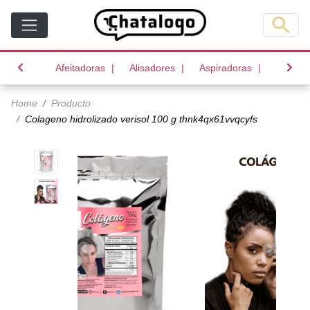
(current)
(current)
(current)
Afeitadoras
Alisadores
Aspiradoras
Batido
Home
Producto
Colageno hidrolizado verisol 100 g thnk4qx61vvqcyfs
Anterior
Siguiente